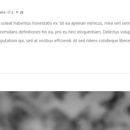
2014
2
28
leat habemus honestatis ex. Sit ea apeirian inimicus, mea veri sem
formidans definitiones his ea, pro eu hinc eloquentiam. Delectus volu
tationi qui, sed at vocibus efficiendi. At sed ridens cotidieque liber