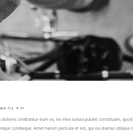
2014
3
71
 dolores omittantur eum ex, ne mea soluta putant constituam, quod p
enique cotidieque. Amet harum pericula et est, qui ea utamur oblique m