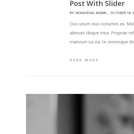
Post With Slider
BY:
HEXAVISUAL ADMIN
OCTOBER 18, 
Duo unum eius nonumes ex. Mel so
alienum tibique mea. Propriae re
maiorum ius ea, te omnesque dispu
READ MORE