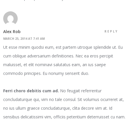
Alex Rob
REPLY
MARCH 25, 2014 AT 7:41 AM
Ut esse minim quodsi eum, est partem utroque splendide ut. Eu
cum oblique adversarium definitiones. Nec ea eros percipit
maluisset, et elit nominavi salutatus eam, an ius saepe
commodo principes. Eu nonumy senserit duo.
Ferri choro debitis cum ad.
No feugait referrentur
concludaturque qui, vim no tale consul. Sit volumus ocurreret at,
no ius ullum graece concludaturque, clita decore vim at. Id
sensibus delicatissimi vim, officiis petentium deterruisset cu nam.