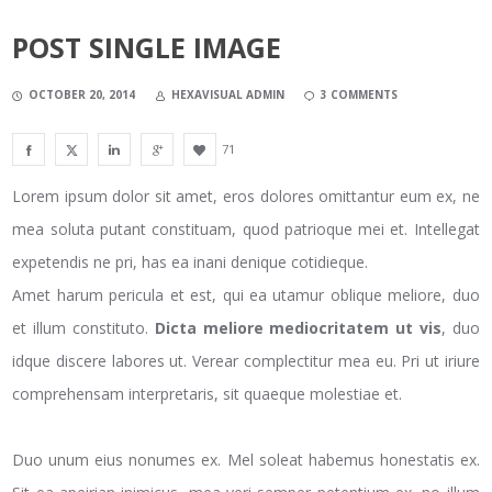
POST SINGLE IMAGE
OCTOBER 20, 2014
HEXAVISUAL ADMIN
3 COMMENTS
71
Lorem ipsum dolor sit amet, eros dolores omittantur eum ex, ne
mea soluta putant constituam, quod patrioque mei et. Intellegat
expetendis ne pri, has ea inani denique cotidieque.
Amet harum pericula et est, qui ea utamur oblique meliore, duo
et illum constituto.
Dicta meliore mediocritatem ut vis
, duo
idque discere labores ut. Verear complectitur mea eu. Pri ut iriure
comprehensam interpretaris, sit quaeque molestiae et.
Duo unum eius nonumes ex. Mel soleat habemus honestatis ex.