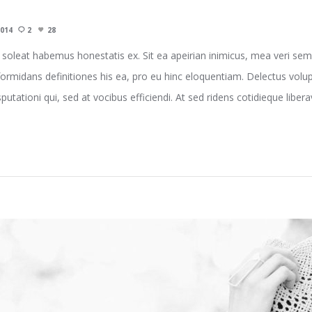
2014
2
28
leat habemus honestatis ex. Sit ea apeirian inimicus, mea veri sem
formidans definitiones his ea, pro eu hinc eloquentiam. Delectus volu
tationi qui, sed at vocibus efficiendi. At sed ridens cotidieque liber