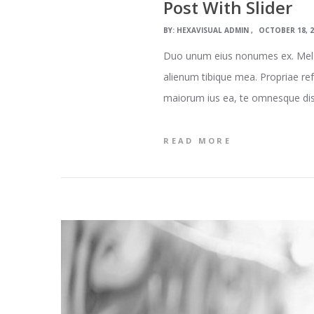
Post With Slider
BY:
HEXAVISUAL ADMIN
OCTOBER 18, 
Duo unum eius nonumes ex. Mel so
alienum tibique mea. Propriae re
maiorum ius ea, te omnesque dispu
READ MORE