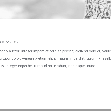
2014
0
7
do auctor. Integer imperdiet odio adipiscing, eleifend odio et, variu
porttitor dolor. Aenean pretium elit id mauris imperdiet rutrum. Phasel
felis. Integer imperdiet turpis id mi tincidunt, non aliquet nunc…