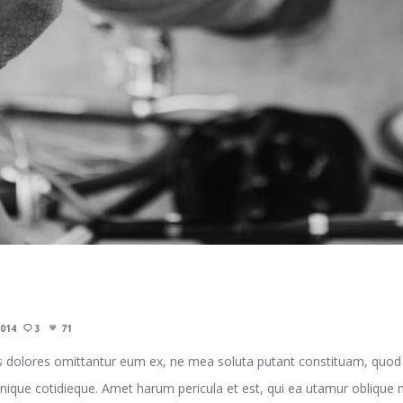
2014
3
71
 dolores omittantur eum ex, ne mea soluta putant constituam, quod p
enique cotidieque. Amet harum pericula et est, qui ea utamur oblique m