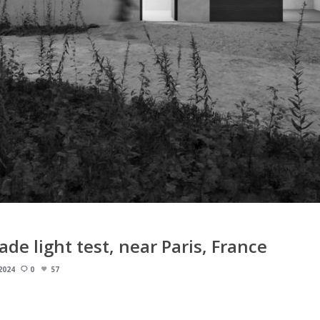
e light test, near Paris, France
2024
0
57