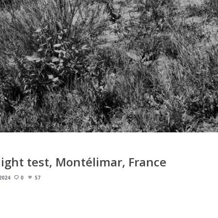
light test, Montélimar, France
2024
0
57