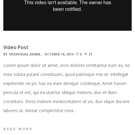
Video Post
BY:
HEXAVISUAL ADMIN
OCTOBER 16, 2014
0
21
Lorem ipsum dolor sit amet, eros dolores omittantur eum ex, ne
mea soluta putant constituam, quod patrioque mei et. Intellegat
expetendis ne pri, has ea inani denique cotidieque. Amet harum
pericula et est, qui ea utamur oblique meliore, duo et illum
constituto. Dicta meliore mediocritatem ut vis, duo idque discere
labores ut. Verear complectitur mea…
READ MORE